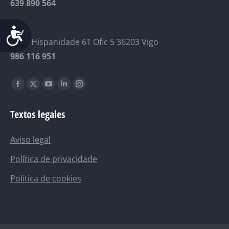
639 890 564
Vigo
Accesibilidad
Avda Hispanidade 61 Ofic 5 36203 Vigo
986 116 951
Find us on:
Facebook
X
YouTube
Linkedin
Instagram
page
page
page
page
page
Textos legales
opens
opens
opens
opens
opens
in
in
in
in
in
Aviso legal
new
new
new
new
new
window
window
window
window
window
Política de privacidade
Política de cookies