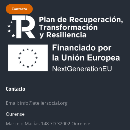
Contacto
Contacto
Email:
info@ateliersocial.org
Ourense
Marcelo Macías 148 7D 32002 Ourense