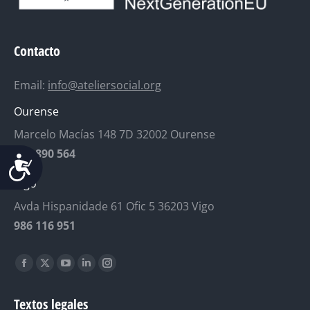
Contacto
Email:
info@ateliersocial.org
Ourense
Marcelo Macías 148 7D 32002 Ourense
639 890 564
Accesibilidad
Vigo
Avda Hispanidade 61 Ofic 5 36203 Vigo
986 116 951
Find us on:
Facebook
X
YouTube
Linkedin
Instagram
page
page
page
page
page
Textos legales
opens
opens
opens
opens
opens