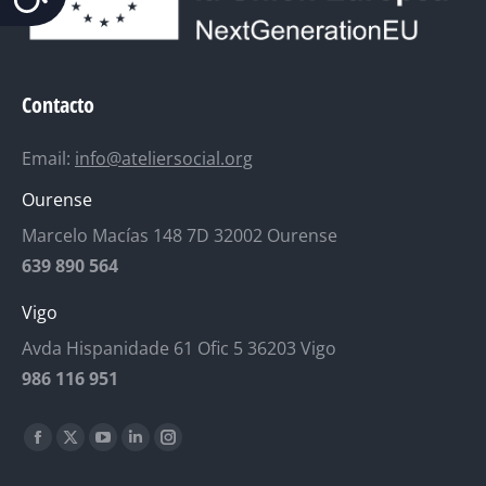
Contacto
Email:
info@ateliersocial.org
Ourense
Marcelo Macías 148 7D 32002 Ourense
639 890 564
Vigo
Avda Hispanidade 61 Ofic 5 36203 Vigo
986 116 951
Encuéntranos en:
Facebook
X
YouTube
Linkedin
Instagram
page
page
page
page
page