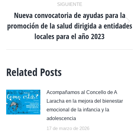
SIGUIENTE
Nueva convocatoria de ayudas para la
promoción de la salud dirigida a entidades
Publicación
siguiente:
locales para el año 2023
Related Posts
Acompañamos al Concello de A
Laracha en la mejora del bienestar
emocional de la infancia y la
adolescencia
17 de marzo de 2026