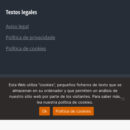
page
page
page
page
page
Textos legales
opens
opens
opens
opens
opens
in
in
in
in
in
Aviso legal
new
new
new
new
new
window
window
window
window
window
Política de privacidade
Política de cookies
Esta Web utiliza "cookies", pequeños ficheros de texto que se
almacenan en su ordenador y que permiten un análisis de
nuestro sitio web por parte de los visitantes. Para saber más,
lea nuestra política de cookies.
Ok
Política de cookies
menu-es
© The7 Modern Business - 2018-2019. All rights reserved.