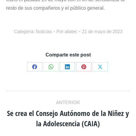
resto de sus compañeros y el público general.
Categoría:
Noticias
Por
aliatec
21 de mayo de 2023
Comparte este post
Share
Share
Share
Share
Share
on
on
on
on
on
Facebook
WhatsApp
LinkedIn
Pinterest
X
NAVEGACIÓN
ANTERIOR
ENTRE
Se crea el Consejo Autónomo de la Niñez y
Publicación
la Adolescencia (CAIA)
anterior:
PUBLICACIONES