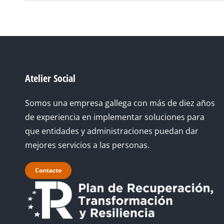
web
a
las
personas
con
Atelier Social
discapacidad
visual
Somos una empresa gallega con más de diez años
que
de experiencia en implementar soluciones para
están
que entidades y administraciones puedan dar
usando
mejores servicios a las personas.
un
lector
Contacto
de
pantalla;
Presione
Control-